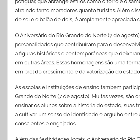
potiguar, que abrange estilos como o forró e o sam
atraindo tanto moradores quanto turistas. Além dis
de sol e o baião de dois, é amplamente apreciada
O Aniversário do Rio Grande do Norte (7 de agos
personalidades que contribuíram para o desenvol
a figuras históricas e contemporâneas que deixaram 
em outras áreas. Essas homenagens são uma forma 
em prol do crescimento e da valorização do estado
As escolas e instituições de ensino também partic
Grande do Norte (7 de agosto). Muitas vezes, são o
ensinar os alunos sobre a história do estado, suas t
a cultivar um senso de identidade e orgulho entre
conscientes e engajados.
Além das festividades locais, o Aniversário do Rio