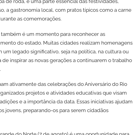
ba de roda, é uma parte essencial das festividades,
so, a gastronomia local, com pratos típicos como a carne
 durante as comemorações.
to) também é um momento para reconhecer as
vimento do estado. Muitas cidades realizam homenagens
um legado significativo, seja na política, na cultura ou
de inspirar as novas gerações a continuarem o trabalho
.
ipam ativamente das celebrações do Aniversário do Rio
rganizados projetos e atividades educativas que visam
radições e a importância da data. Essas iniciativas ajudam
 os jovens, preparando-os para serem cidadãos
 Grande do Norte (7 de agosto) é uma oportunidade para