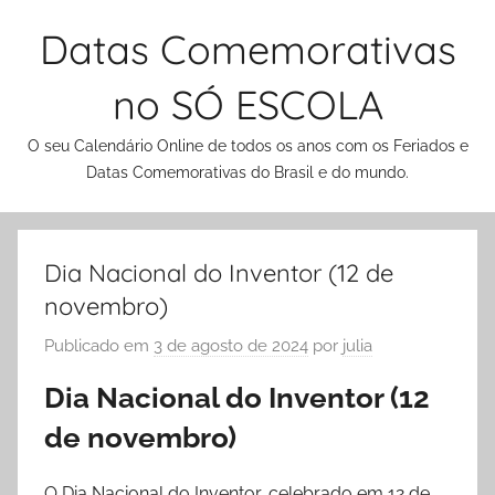
Pular
Datas Comemorativas
para
o
no SÓ ESCOLA
conteúdo
O seu Calendário Online de todos os anos com os Feriados e
Datas Comemorativas do Brasil e do mundo.
Dia Nacional do Inventor (12 de
novembro)
Publicado em
3 de agosto de 2024
por
julia
Dia Nacional do Inventor (12
de novembro)
O Dia Nacional do Inventor, celebrado em 12 de