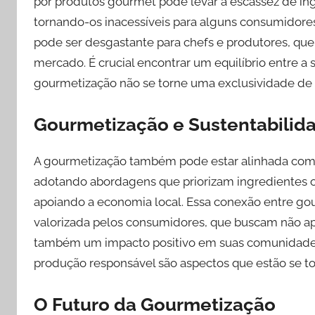
por produtos gourmet pode levar à escassez de ing
tornando-os inacessíveis para alguns consumidores
pode ser desgastante para chefs e produtores, qu
mercado. É crucial encontrar um equilíbrio entre a s
gourmetização não se torne uma exclusividade de
Gourmetização e Sustentabilid
A gourmetização também pode estar alinhada com p
adotando abordagens que priorizam ingredientes o
apoiando a economia local. Essa conexão entre go
valorizada pelos consumidores, que buscam não a
também um impacto positivo em suas comunidades.
produção responsável são aspectos que estão se t
O Futuro da Gourmetização