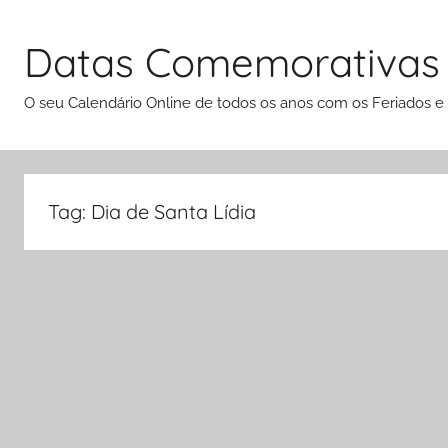
Pular
para
Datas Comemorativas
o
conteúdo
O seu Calendário Online de todos os anos com os Feriados e
Tag:
Dia de Santa Lídia